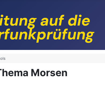
ools
 Thema Morsen