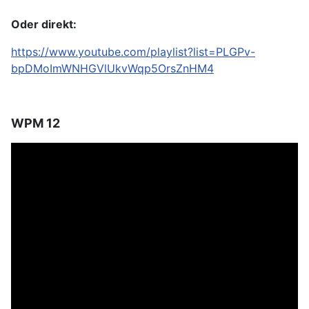
Oder direkt:
https://www.youtube.com/playlist?list=PLGPv-
bpDMoImWNHGVlUkvWqp5OrsZnHM4
WPM 12