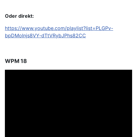
Oder direkt:
https://www.youtube.com/playlist?list=PLGPv-
bpDMoInjs8VY-dTtVRybJPhs82CC
WPM 18